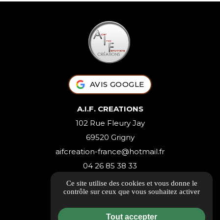
AVIS GOOGLE
A.I.F. CREATIONS
102 Rue Fleury Jay
69520 Grigny
aifcreation-france@hotmail.fr
04 26 85 38 33
Ce site utilise des cookies et vous donne le
Itinéraire
contrôle sur ceux que vous souhaitez activer
Tout accepter